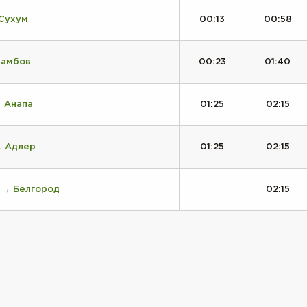
 Сухум
00:13
00:58
Тамбов
00:23
01:40
 Анапа
01:25
02:15
→ Адлер
01:25
02:15
 → Белгород
02:15