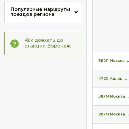
Популярные маршруты
поездов региона
Как доехать до
станции Воронеж
382Я Москва 
472С Адлер →
587М Москва 
287М Москва 