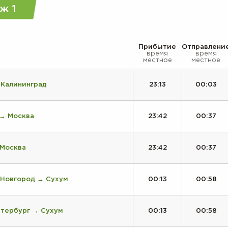
ж 1
Прибытие
Отправлени
время
время
местное
местное
 Калининград
23:13
00:03
 → Москва
23:42
00:37
 Москва
23:42
00:37
 Новгород → Сухум
00:13
00:58
етербург → Сухум
00:13
00:58