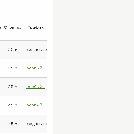
е
Стоянка
График
50 м
ежедневно
55 м
особый...
55 м
особый...
45 м
особый...
45 м
ежедневно