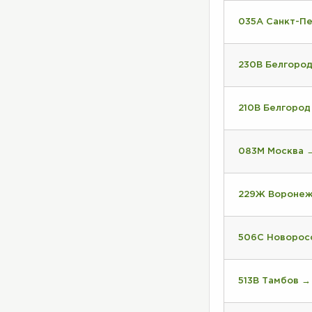
035А Санкт-П
230В Белгоро
210В Белгоро
083М Москва 
229Ж Воронеж
506С Новорос
513В Тамбов →