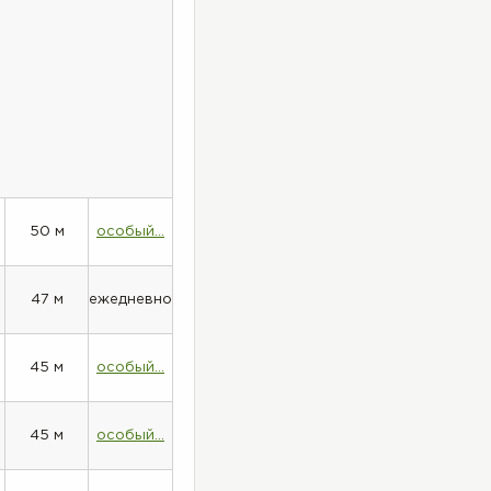
50 м
особый...
47 м
ежедневно
45 м
особый...
45 м
особый...