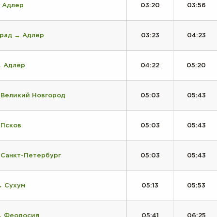
→ Адлер
03:20
03:56
град → Адлер
03:23
04:23
→ Адлер
04:22
05:20
 Великий Новгород
05:03
05:43
 Псков
05:03
05:43
 Санкт-Петербург
05:03
05:43
→ Сухум
05:13
05:53
→ Феодосия
05:41
06:25