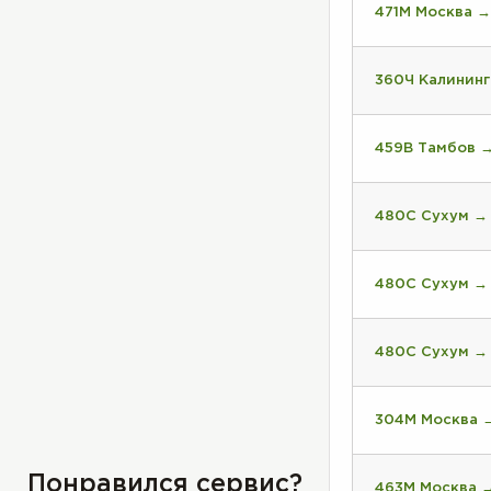
471М Москва 
360Ч Калинин
459В Тамбов 
480С Сухум →
480С Сухум →
480С Сухум →
304М Москва 
Понравился сервис?
463М Москва 