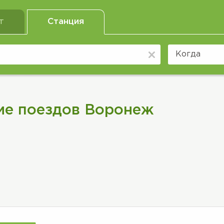
т
Станция
ие поездов Воронеж