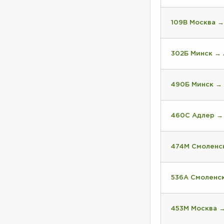
109В Москва →
302Б Минск →
490Б Минск →
460С Адлер →
474М Смоленс
536А Смоленс
453М Москва 