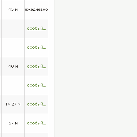
45 м
ежедневно
особый...
особый...
40 м
особый...
особый...
1 ч 27 м
особый...
57 м
особый...