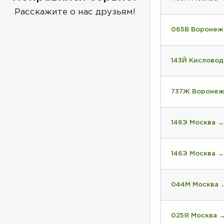
Расскажите о нас друзьям!
065В Воронеж
143Й Кисловод
737Ж Воронеж
146Э Москва →
146Э Москва →
044М Москва 
025Я Москва 