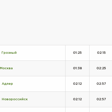
→ Грозный
01:25
02:15
 Москва
01:38
02:25
→ Адлер
02:12
02:57
→ Новороссийск
02:12
02:57