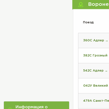
Вороне
Поезд
360С Адлер →
382С Грозный
542С Адлер →
042У Великий
479А Санкт-П
Информация о