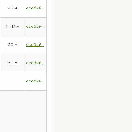
45 м
особый...
1 ч 17 м
особый...
50 м
особый...
50 м
особый...
особый...