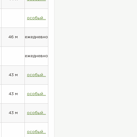
особый...
46 м
ежедневно
ежедневно
43 м
особый...
43 м
особый...
43 м
особый...
особый...