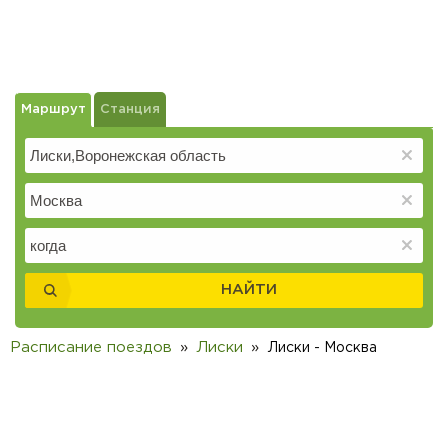
Маршрут
Станция
НАЙТИ
Расписание поездов
Лиски
Лиски - Москва