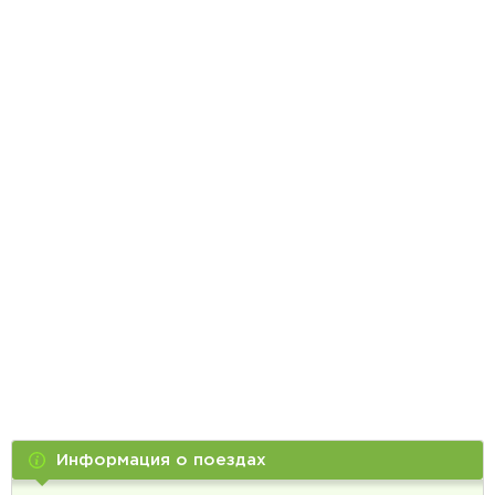
Информация о поездах