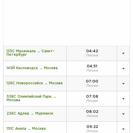
04:42
135С Махачкала → Санкт-
Петербург
Лиски
04:51
143Й Кисловодск → Москва
Лиски
07:00
126С Новороссийск → Москва
Лиски
07:08
558С Олимпийский Парк →
Москва
Лиски
08:02
226С Адлер → Мурманск
Лиски
09:22
151С Анапа → Москва
Лиски