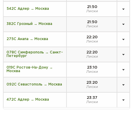
21:50
542С Адлер → Москва
Лиски
21:50
382С Грозный → Москва
Лиски
22:20
275С Анапа → Москва
Лиски
22:20
078С Симферополь → Санкт-
Петербург
Лиски
23:10
019С Ростов-На-Дону →
Москва
Лиски
23:20
092С Севастополь → Москва
Лиски
23:37
472С Адлер → Москва
Лиски