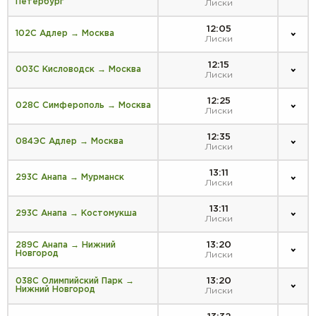
Петербург
Лиски
12:05
102С Адлер → Москва
Лиски
12:15
003С Кисловодск → Москва
Лиски
12:25
028С Симферополь → Москва
Лиски
12:35
084ЭС Адлер → Москва
Лиски
13:11
293С Анапа → Мурманск
Лиски
13:11
293С Анапа → Костомукша
Лиски
13:20
289С Анапа → Нижний
Новгород
Лиски
13:20
038С Олимпийский Парк →
Нижний Новгород
Лиски