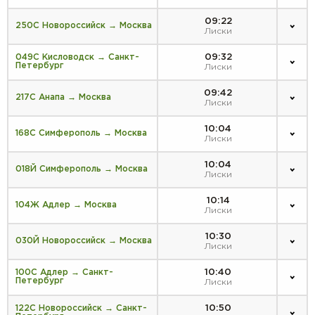
09:22
250С Новороссийск → Москва
Лиски
09:32
049С Кисловодск → Санкт-
Петербург
Лиски
09:42
217С Анапа → Москва
Лиски
10:04
168С Симферополь → Москва
Лиски
10:04
018Й Симферополь → Москва
Лиски
10:14
104Ж Адлер → Москва
Лиски
10:30
030Й Новороссийск → Москва
Лиски
10:40
100С Адлер → Санкт-
Петербург
Лиски
10:50
122С Новороссийск → Санкт-