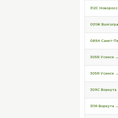
312С Новоросс
001Ж Волгогр
089А Санкт-П
305Я Усинск 
305Я Усинск 
309С Воркута
311Я Воркута 