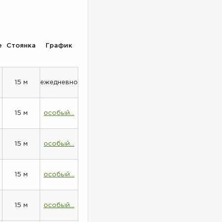
е
Стоянка
График
15 м
ежедневно
15 м
особый...
15 м
особый...
15 м
особый...
15 м
особый...