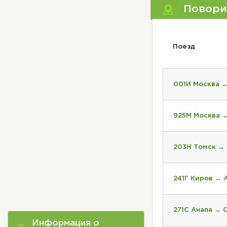
Повори
Поезд
001И Москва →
925М Москва →
203Н Томск →
241Г Киров → 
271С Анапа → 
Информация о