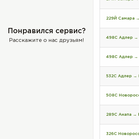
229Й Самара 
Понравился сервис?
498С Адлер →
Расскажите о нас друзьям!
498С Адлер →
532С Адлер →
508С Новорос
289С Анапа → 
326С Новорос