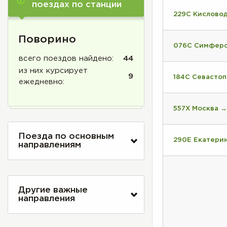
поездах по станции
229С Кислово
Поворино
076С Симферо
всего поездов найдено:
44
из них курсирует
9
184С Севасто
ежедневно:
557Х Москва 
Поезда по основным
290Е Екатерин
направлениям
Другие важные
направления