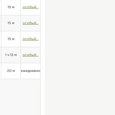
15 м
особый...
15 м
особый...
15 м
особый...
1 ч 13 м
особый...
20 м
ежедневно