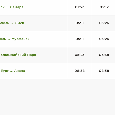
дск → Самара
01:57
02:12
поль → Омск
05:11
05:26
поль → Мурманск
05:11
05:26
→ Олимпийский Парк
05:25
06:38
бург → Анапа
08:38
08:58