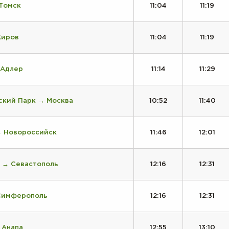
 Томск
11:04
11:19
Киров
11:04
11:19
 Адлер
11:14
11:29
ский Парк → Москва
10:52
11:40
→ Новороссийск
11:46
12:01
 → Севастополь
12:16
12:31
Симферополь
12:16
12:31
 Анапа
12:55
13:10