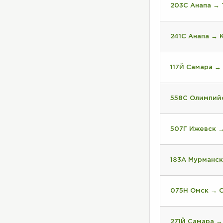
203С Анапа →
241С Анапа → 
117Й Самара →
558С Олимпий
507Г Ижевск 
183А Мурманск
075Н Омск → 
271Й Самара →