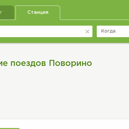
т
Станция
ие поездов Поворино