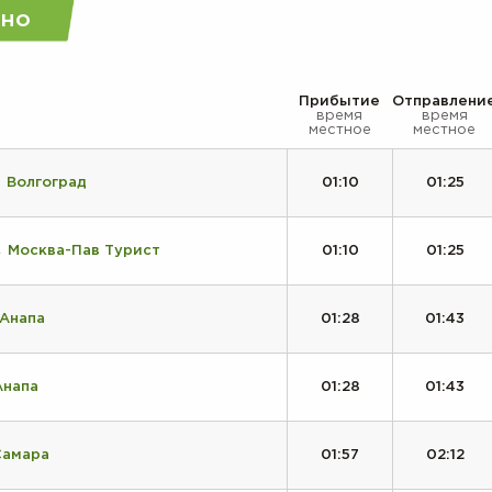
но
Прибытие
Отправлени
время
время
местное
местное
 Волгоград
01:10
01:25
 Москва-Пав Турист
01:10
01:25
 Анапа
01:28
01:43
Анапа
01:28
01:43
Самара
01:57
02:12