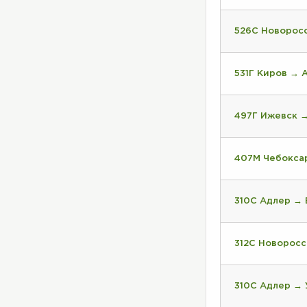
526С Новорос
531Г Киров → 
497Г Ижевск 
407М Чебокса
310С Адлер → 
312С Новоросс
310С Адлер → 