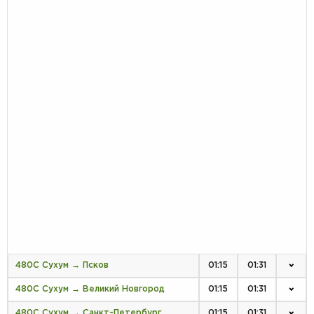
480С Сухум → Псков
01:15
01:31
480С Сухум → Великий Новгород
01:15
01:31
480С Сухум → Санкт-Петербург
01:15
01:31