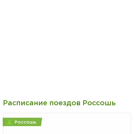
Расписание поездов Россошь
Россошь