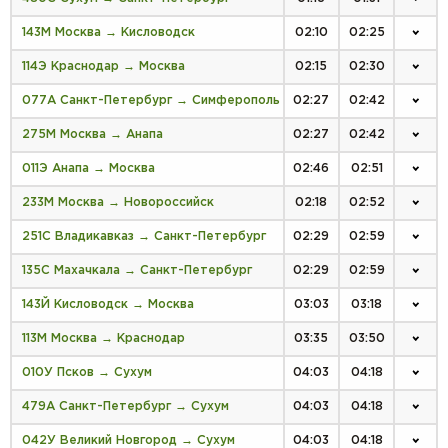
143М Москва → Кисловодск
02:10
02:25
114Э Краснодар → Москва
02:15
02:30
077А Санкт-Петербург → Симферополь
02:27
02:42
275М Москва → Анапа
02:27
02:42
011Э Анапа → Москва
02:46
02:51
233М Москва → Новороссийск
02:18
02:52
251С Владикавказ → Санкт-Петербург
02:29
02:59
135С Махачкала → Санкт-Петербург
02:29
02:59
143Й Кисловодск → Москва
03:03
03:18
113М Москва → Краснодар
03:35
03:50
010У Псков → Сухум
04:03
04:18
479А Санкт-Петербург → Сухум
04:03
04:18
042У Великий Новгород → Сухум
04:03
04:18